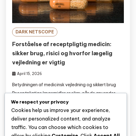
DARK NETSCOPE
Forståelse af receptpligtig medicin:
sikker brug, risici og hvorfor lægelig
vejledning er vigtig
April 15, 2026
Betydningen af medicinsk vejledning og sikkert brug
Receptpligtige lægemidler er sikre, når de anvendes
som foreskrevet af en autoriseret sundhedsperson,
We respect your privacy
Cookies help us improve your experience,
men misbrug bliver hurtigt farligt. Det indebærer at
deliver personalized content, and analyze
tage mere end ordineret, bruge andres medicin eller
traffic. You can choose which cookies to
blande lægemidler med alkohol eller andre stoffer,
allow by clicking
Customize
. Click
Accept All
hvilket kan føre til livstruende virkninger. Opioider,