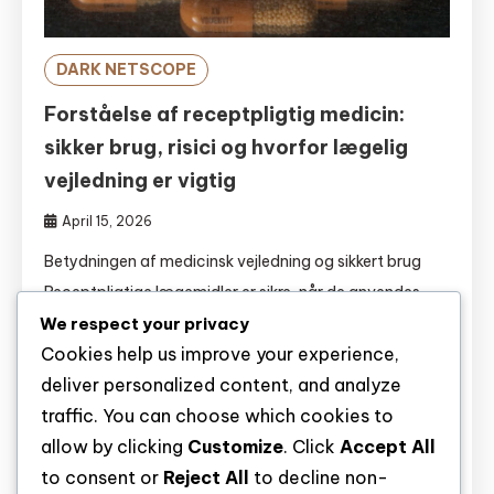
DARK NETSCOPE
Forståelse af receptpligtig medicin:
sikker brug, risici og hvorfor lægelig
vejledning er vigtig
April 15, 2026
Betydningen af medicinsk vejledning og sikkert brug
Receptpligtige lægemidler er sikre, når de anvendes
som foreskrevet af en autoriseret sundhedsperson,
We respect your privacy
Cookies help us improve your experience,
men misbrug bliver hurtigt farligt. Det indebærer at
deliver personalized content, and analyze
tage mere end ordineret, bruge andres medicin eller
traffic. You can choose which cookies to
blande lægemidler med alkohol eller andre stoffer,
allow by clicking
Customize
. Click
Accept All
hvilket kan føre til livstruende virkninger. Opioider,
to consent or
Reject All
to decline non-
benzodiazepiner og stimulanser er blandt […]